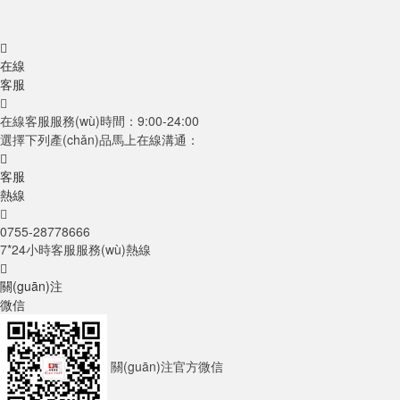

在線
客服

在線客服
服務(wù)時間：9:00-24:00
選擇下列產(chǎn)品馬上在線溝通：

客服
熱線

0755-28778666
7*24小時客服服務(wù)熱線

關(guān)注
微信
關(guān)注官方微信