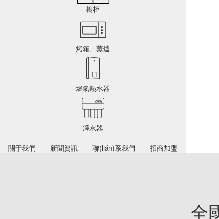
櫥柜
烤箱、蒸爐
燃氣熱水器
凈水器
關于我們
新聞資訊
聯(lián)系我們
招商加盟
全