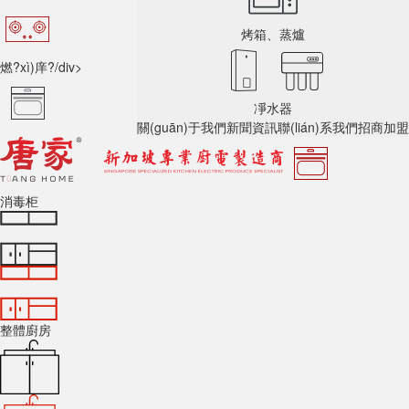
烤箱、蒸爐
燃?xì)庠?/div>
凈水器
關(guān)于我們
新聞資訊
聯(lián)系我們
招商加盟
消毒柜
整體廚房