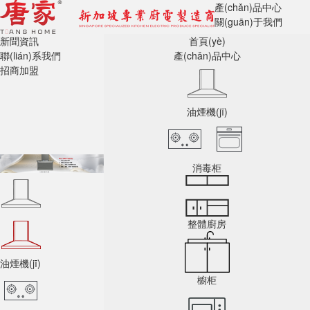
產(chǎn)品中心
關(guān)于我們
新聞資訊
首頁(yè)
聯(lián)系我們
產(chǎn)品中心
招商加盟
油煙機(jī)
消毒柜
整體廚房
油煙機(jī)
櫥柜