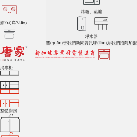
烤箱、蒸爐
燃?xì)庠?/div>
凈水器
關(guān)于我們
新聞資訊
聯(lián)系我們
招商加盟
消毒柜
整體廚房