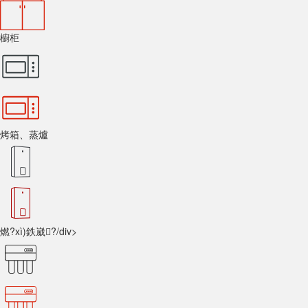
櫥柜
烤箱、蒸爐
燃?xì)鉄崴?/div>