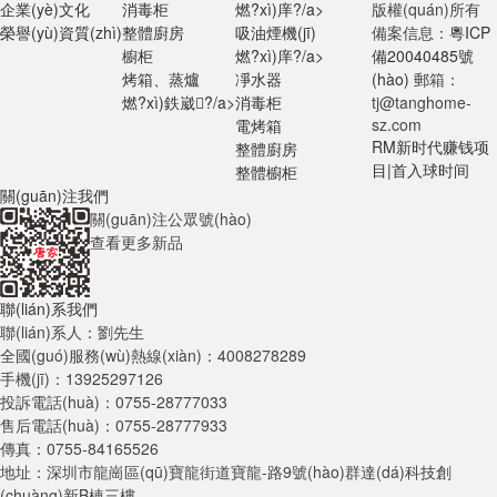
企業(yè)文化
消毒柜
燃?xì)庠?/a>
版權(quán)所有
榮譽(yù)資質(zhì)
整體廚房
吸油煙機(jī)
備案信息：
粵ICP
櫥柜
燃?xì)庠?/a>
備20040485號
烤箱、蒸爐
凈水器
(hào)
郵箱：
燃?xì)鉄崴?/a>
消毒柜
tj@tanghome-
sz.com
電烤箱
RM新时代赚钱项
整體廚房
目|首入球时间
整體櫥柜
關(guān)注我們
關(guān)注公眾號(hào)
查看更多新品
聯(lián)系我們
聯(lián)系人：劉先生
全國(guó)服務(wù)熱線(xiàn)：4008278289
手機(jī)：13925297126
投訴電話(huà)：0755-28777033
售后電話(huà)：0755-28777933
傳真：0755-84165526
地址：深圳市龍崗區(qū)寶龍街道寶龍-路9號(hào)群達(dá)科技創
(chuàng)新B棟三樓