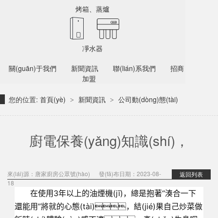
烤箱、蒸爐
凈水器
關(guān)于我們
新聞資訊
聯(lián)系我們
招商
加盟
您的位置:
首頁(yè)
新聞資訊
公司動(dòng)態(tài)
>
>
廚電保養(yǎng)知識(shí)，
讓“在役”電器壽命長(zhǎng)久
來(lái)源：唐家廚房公眾號(hào)
發(fā)布日期：2023-08-
返回列表
18
在使用3年以上的油煙機(jī)，總是抱著“湊合一下
還能用”將就的心態(tài)，結(jié)果自己炒菜做