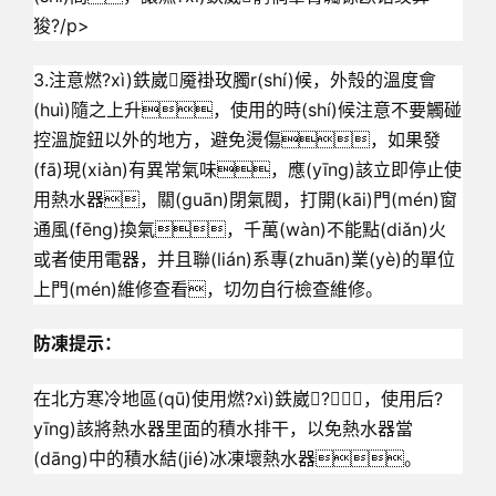
狻?/p>
3.注意燃?xì)鉄崴魇褂玫臅r(shí)候，外殼的溫度會
(huì)隨之上升，使用的時(shí)候注意不要觸碰
控溫旋鈕
以外的地方，避免燙傷，如果發
(fā)現(xiàn)有異常氣味，應(yīng)該立即停止使
用熱水器，關(guān)閉氣閥，打開(kāi)門(mén)窗
通風(fēng)換氣，千萬(wàn)不能點(diǎn)火
或者使用電器，并且聯(lián)系專(zhuān)業(yè)的單位
上門(mén)維修查看，切勿自行檢查維修。
防凍提示：
在北方寒冷地區(qū)使用燃?xì)鉄崴?，使用后?
yīng)該將熱水器里面的積水排干，以免熱水器當
(dāng)中的積水結(jié)冰凍壞熱水器。