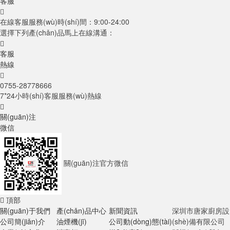
客服

在線客服
服務(wù)時(shí)間：9:00-24:00
選擇下列產(chǎn)品馬上在線溝通：

客服
熱線

0755-28778666
7*24小時(shí)客服服務(wù)熱線

關(guān)注
微信
關(guān)注官方微信

頂部
關(guān)于我們
產(chǎn)品中心
新聞資訊
深圳市唐家廚房設
公司簡(jiǎn)介
油煙機(jī)
公司動(dòng)態(tài)
(shè)備有限公司