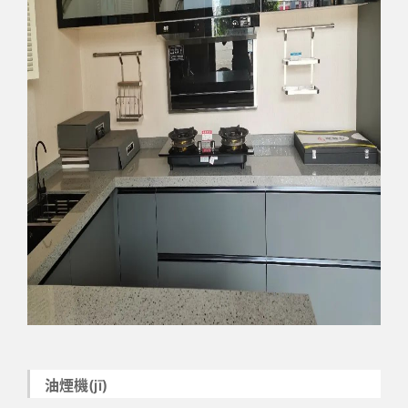
油煙機(jī)