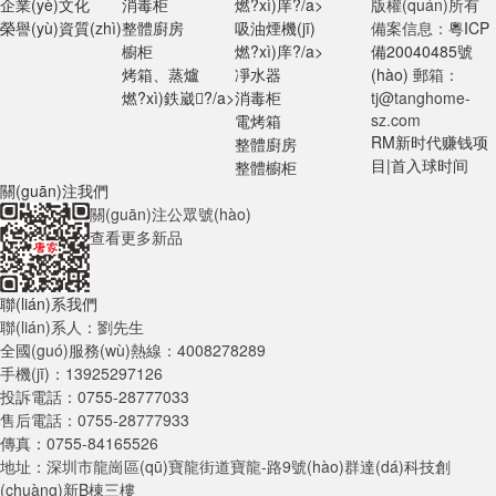
企業(yè)文化
消毒柜
燃?xì)庠?/a>
版權(quán)所有
榮譽(yù)資質(zhì)
整體廚房
吸油煙機(jī)
備案信息：
粵ICP
櫥柜
燃?xì)庠?/a>
備20040485號
烤箱、蒸爐
凈水器
(hào)
郵箱：
燃?xì)鉄崴?/a>
消毒柜
tj@tanghome-
sz.com
電烤箱
RM新时代赚钱项
整體廚房
目|首入球时间
整體櫥柜
關(guān)注我們
關(guān)注公眾號(hào)
查看更多新品
聯(lián)系我們
聯(lián)系人：劉先生
全國(guó)服務(wù)熱線：4008278289
手機(jī)：13925297126
投訴電話：0755-28777033
售后電話：0755-28777933
傳真：0755-84165526
地址：深圳市龍崗區(qū)寶龍街道寶龍-路9號(hào)群達(dá)科技創
(chuàng)新B棟三樓