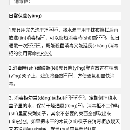
消毒柜：
日常保養(yǎng)
1.餐具用完先洗干凈，將水瀝干用干抹布擦拭后再
放進(jìn)消毒柜，可以縮短消毒時(shí)間。每日
通電一次，既能殺菌消毒又能延長(zhǎng)消毒
柜的使用壽命。
2.消毒時(shí)碗碟類(lèi)餐具應(yīng)豎直放置在相應
(yīng)架子上，避免將疊放，方便通氣和盡快消
毒。
3. 消毒柜勿當(dāng)碗柜用，定期倒掉積水
盒子里的水，保持干燥通風(fēng)。消毒柜不工作時
(shí)里面只剩架子，其余不必要的東西全部取出來
(lái)。如果把未干的木質(zhì)筷子在消毒柜放幾天
又不通電，就會(huì)容易發(fā)霉。