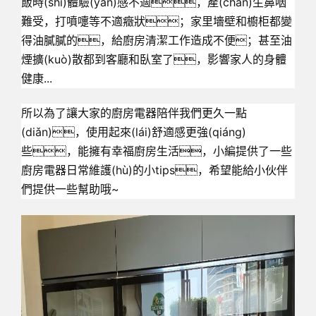
飯時(shí)體驗(yàn)感不適，產(chǎn)生鼻咽
難受，打噴嚏等不適癥狀；家里墻壁和櫥柜都變
得油膩膩的，給廚房清潔工作造成不便；甚至油
煙擴(kuò)散都到客廳和臥室了，影響家人的身體
健康...
所以為了讓大家的廚房電器陪伴我們更久一點
(diǎn)，使用起來(lái)舒適感更強(qiáng)
些，能擁有幸福廚房生活，小編提供了一些
廚房電器日常維護(hù)的小tips，希望能給小伙伴
們提供一些幫助哦~