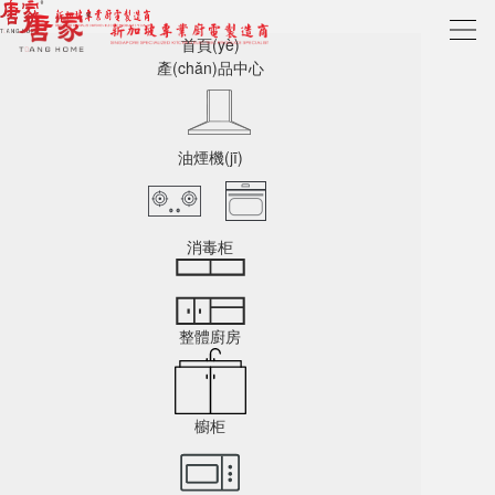
首頁(yè)
產(chǎn)品中心
油煙機(jī)
消毒柜
整體廚房
櫥柜