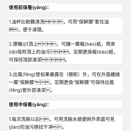
使用前保養(yǎng)：
1.油杯比較難清洗，可用“保鮮膜”套住油
杯，便于清理。
2.煙機(jī)頂上，可鋪一層報(bào)紙，用來
(lái)吸附頂上的油污，定期更換報(bào)紙，
可保持頂部清潔。
3.出風(fēng)管如果暴露在（櫥柜）外，可在外面纏繞
一層“保鮮膜”，定期更換“保鮮膜”可保持出風
(fēng)管外部清潔。
使用中保養(yǎng)：
1.每次洗碗以后，可用洗碗水順便將外表面可見
(jiàn)的油污擦拭干凈。