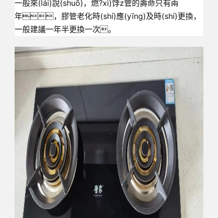
一般來(lái)說(shuō)，燃?xì)饽z管的壽命只有兩
年，膠管老化時(shí)應(yīng)及時(shí)更換，
一般建議一年半更換一次。