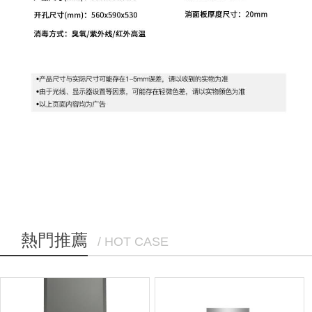
熱門推薦
/ HOT CASE