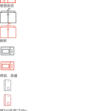
整體廚房
櫥柜
烤箱、蒸爐
燃?xì)鉄崴?/div>