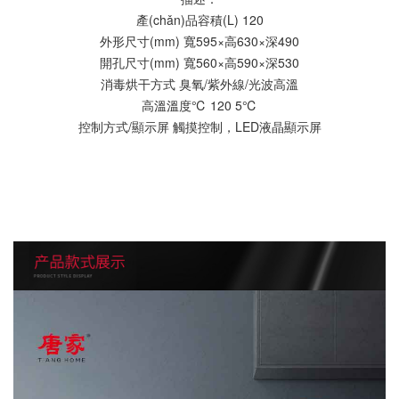
產(chǎn)品容積(L) 120
外形尺寸(mm) 寬595×高630×深490
開孔尺寸(mm) 寬560×高590×深530
消毒烘干方式 臭氧/紫外線/光波高溫
高溫溫度℃ 120 5℃
控制方式/顯示屏 觸摸控制，LED液晶顯示屏